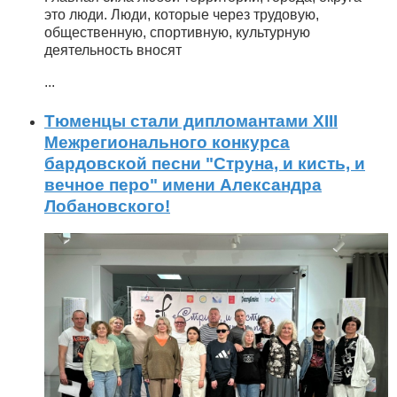
это люди. Люди, которые через трудовую,
общественную, спортивную, культурную
деятельность вносят
...
Тюменцы стали дипломантами XIII
Межрегионального конкурса
бардовской песни "Струна, и кисть, и
вечное перо" имени Александра
Лобановского!