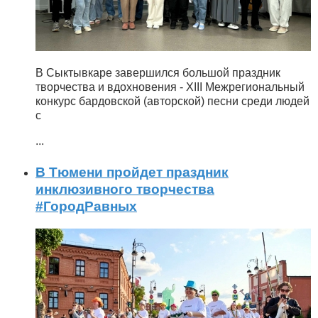
В Сыктывкаре завершился большой праздник
творчества и вдохновения - XIII Межрегиональный
конкурс бардовской (авторской) песни среди людей
с
...
В Тюмени пройдет праздник
инклюзивного творчества
#ГородРавных