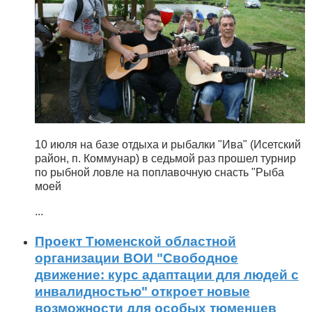
10 июля на базе отдыха и рыбалки "Ива" (Исетский
район, п. Коммунар) в седьмой раз прошел турнир
по рыбной ловле на поплавочную снасть "Рыба
моей
...
Проект Тюменской областной
организации ВОИ "Свободное
движение: курс адаптации для людей с
инвалидностью" откроет новые
возможности для особых тюменцев